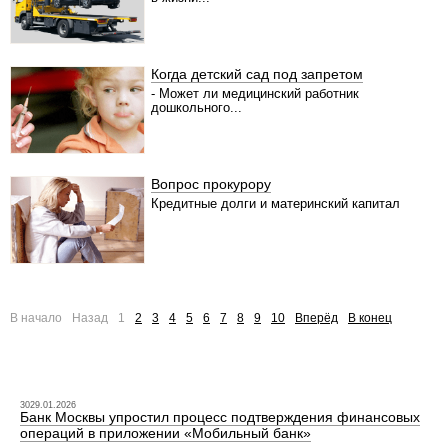
Когда детский сад под запретом
- Может ли медицинский работник
дошкольного...
Вопрос прокурору
Кредитные долги и материнский капитал
В начало
Назад
1
2
3
4
5
6
7
8
9
10
Вперёд
В конец
3029.01.2026
Банк Москвы упростил процесс подтверждения финансовых
операций в приложении «Мобильный банк»