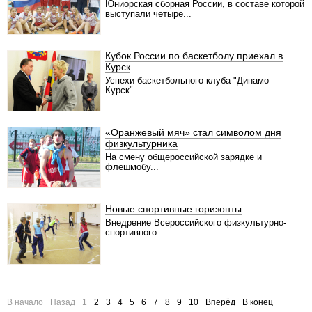
Юниорская сборная России, в составе которой
выступали четыре...
Кубок России по баскетболу приехал в
Курск
Успехи баскетбольного клуба "Динамо
Курск"...
«Оранжевый мяч» стал символом дня
физкультурника
На смену общероссийской зарядке и
флешмобу...
Новые спортивные горизонты
Внедрение Всероссийского физкультурно-
спортивного...
В начало
Назад
1
2
3
4
5
6
7
8
9
10
Вперёд
В конец