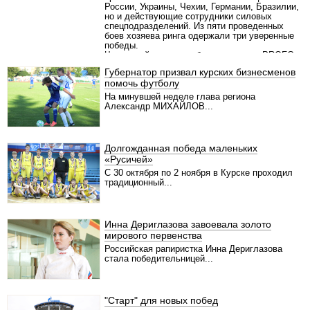
России, Украины, Чехии, Германии, Бразилии,
но и действующие сотрудники силовых
спецподразделений. Из пяти проведенных
боев хозяева ринга одержали три уверенные
победы.
Четвертый турнир по боям в клетке «PROFC
59: Курская битва—3» собрал немало
Губернатор призвал курских бизнесменов
спортивных звезд. За бойцовскими
помочь футболу
поединками наблюдали боксеры—
профессионалы Александр Поветкин и Денис
На минувшей неделе глава региона
Лебедев, многократная чемпионка мира по
Александр МИХАЙЛОВ...
борьбе сумо Олеся Коваленко, чемпионка
мира по тайскому боксу Юлия Березикова,
чемпионы мира по боям без правил разных
лет Роман Зенцов, Олег Утенин и Сергей
Долгожданная победа маленьких
Харитонов. Ринг—анонсером бойцовского
«Русичей»
вечера стал известный многим по реалити—
шоу «Дом—2» Степан Меньшиков, а в
С 30 октября по 2 ноября в Курске проходил
музыкальной паузе выступал рэпер Лигалайз.
традиционный...
Организатором международного турнира по
смешанным единоборствам является Фонд
Александра Поветкина «Возрождение».
Генеральный директор Фонда Александр
Инна Дериглазова завоевала золото
Артемов рассказал, что приглашения были
мирового первенства
разосланы многим звездам спорта, кино и шоу
—бизнеса, в том числе американском актеру
Российская рапиристка Инна Дериглазова
Дольфу Лундгрену (звезда фильма
стала победительницей...
«Неудержимые», «Рокки 4». — Прим.ред.). На
приглашение заокеанская звезда не
отозвалась, но собравшейся публике вполне
хватило присутствия прославленного
"Старт" для новых побед
курянина Александра Поветкина. Надо