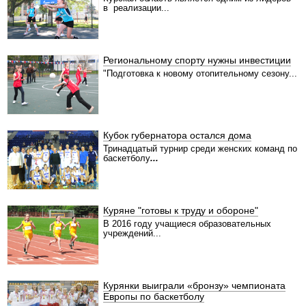
нокаут. Самым напряженным стал
в реализации...
завершающий бой в восьмиугольнике. На
ринге встретились уроженец Курска,
представляющий Москву, Игорь Егоров и
бразилец Клаудио Фрейташ. Поединок прошел
в три раунда, и раздельным решением судей
Региональному спорту нужны инвестиции
победу одержал россиянин.
"Подготовка к новому отопительному сезону...
Серафима Малахова, фото автора
Кубок губернатора остался дома
Тринадцатый турнир среди женских команд по
баскетболу
...
Куряне "готовы к труду и обороне"
В 2016 году учащиеся образовательных
учреждений...
Курянки выиграли «бронзу» чемпионата
Европы по баскетболу