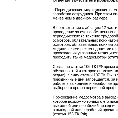
Отвечает заместитель прокурора
- Периодические медицинские осмо
заработка сотрудника. При этом о
менее чем в двойном размере.
В соответствии с абзацем 12 части
проведение за счет собственных с
периодических (в течение трудово
осмотров, обязательных психиатри
осмотров, обязательных психиатри
медицинскими рекомендациями с со
прохождения указанных медицински
проходить такие медосмотры (стать
Согласно статье 106 ТК РФ время о
обязанностей и которое он может и
отдых), в силу статьи 107 ТК РФ, 
праздничные дни запрещается, за 
работе в выходные и нерабочие пр
выборного органа первичной профсо
Прохождение медосмотра в выходно
которое возможно только с его пис
выходной или нерабочий праздничн
в выходной или нерабочий праздни
(статья 153 ТК РФ).