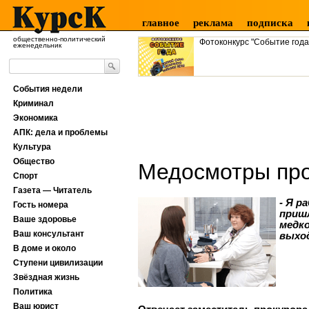
главное
реклама
подписка
общественно-политический
Фотоконкурс "Событие года
еженедельник
События недели
Криминал
Экономика
АПК: дела и проблемы
Культура
Общество
Медосмотры про
Спорт
Газета — Читатель
- Я р
Гость номера
пришл
Ваше здоровье
медко
Ваш консультант
выхо
В доме и около
Ступени цивилизации
Звёздная жизнь
Политика
Ваш юрист