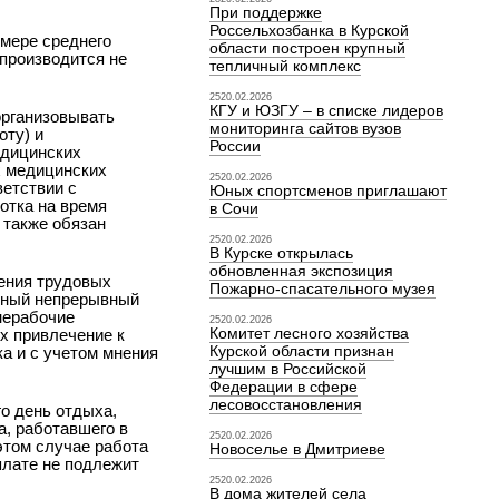
При поддержке
Россельхозбанка в Курской
змере среднего
области построен крупный
производится не
тепличный комплекс
2520.02.2026
КГУ и ЮЗГУ – в списке лидеров
организовывать
мониторинга сайтов вузов
оту) и
России
едицинских
х медицинских
2520.02.2026
ветствии с
Юных спортсменов приглашают
отка на время
в Сочи
 также обязан
2520.02.2026
В Курске открылась
обновленная экспозиция
нения трудовых
Пожарно-спасательного музея
ьный непрерывный
нерабочие
2520.02.2026
Комитет лесного хозяйства
х привлечение к
Курской области признан
а и с учетом мнения
лучшим в Российской
Федерации в сфере
лесовосстановления
о день отдыха,
а, работавшего в
2520.02.2026
этом случае работа
Новоселье в Дмитриеве
плате не подлежит
2520.02.2026
В дома жителей села