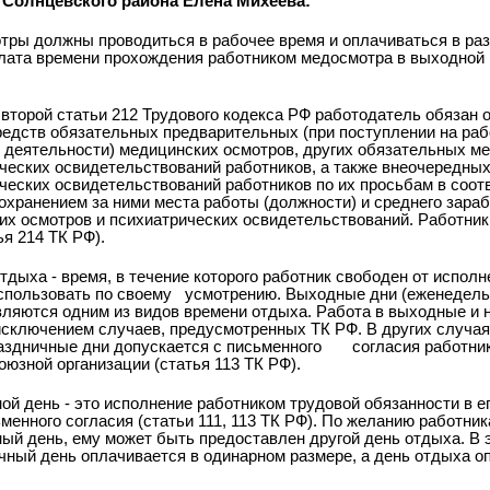
 Солнцевского района Елена Михеева:
тры должны проводиться в рабочее время и оплачиваться в ра
плата времени прохождения работником медосмотра в выходной 
 второй статьи 212 Трудового кодекса РФ работодатель обязан 
редств обязательных предварительных (при поступлении на раб
й деятельности) медицинских осмотров, других обязательных м
ческих освидетельствований работников, а также внеочередны
ческих освидетельствований работников по их просьбам в соот
хранением за ними места работы (должности) и среднего зараб
х осмотров и психиатрических освидетельствований. Работник
я 214 ТК РФ).
тдыха - время, в течение которого работник свободен от испол
спользовать по своему
усмотрению. Выходные дни (еженедел
являются одним из видов времени отдыха. Работа в выходные и 
исключением случаев, предусмотренных ТК РФ. В других случая
аздничные дни допускается с письменного
согласия работник
юзной организации (статья 113 ТК РФ).
й день - это исполнение работником трудовой обязанности в ег
ьменного согласия (статьи 111, 113 ТК РФ). По желанию работник
ый день, ему может быть предоставлен другой день отдыха. В 
чный день оплачивается в одинарном размере, а день отдыха о