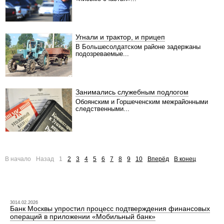
Угнали и трактор, и прицеп
В Большесолдатском районе задержаны
подозреваемые...
Занимались служебным подлогом
Обоянским и Горшеченским межрайонными
следственными...
В начало
Назад
1
2
3
4
5
6
7
8
9
10
Вперёд
В конец
3014.02.2026
Банк Москвы упростил процесс подтверждения финансовых
операций в приложении «Мобильный банк»