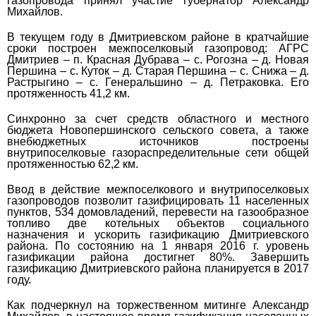
газопровода принял участие г
убернатор Александр
Михайлов.
В
текущем году в Дмитриевском районе
в кратчайшие
сроки построен межпоселковый газопровод:
АГРС
Дмитриев – п. Красная Дубрава – с. Рогозна – д. Новая
Першина – с. Куток – д. Старая Першина – с. Снижа – д.
Растрыгино – с. Генеральшино – д. Петраковка. Его
протяженность 41,2 км.
Синхронно за счет средств областного и местного
бюджета Новопершинского сельского совета, а также
внебюджетных источников построены
внутрипоселковые газораспределительные сети общей
протяженностью 62,2 км.
Ввод в действие межпоселкового и внутрипоселковых
газопроводов позволит газифицировать 11 населенных
пунктов, 534 домовладений, перевести на газообразное
топливо две котельных объектов социального
назначения и ускорить газификацию Дмитриевского
района. По состоянию на 1 января 2016 г. уровень
газификации района достигнет 80%.
Завершить
газификацию Дмитриевского района планируется в 2017
году.
Как подчеркнул на торжественном митинге Александр