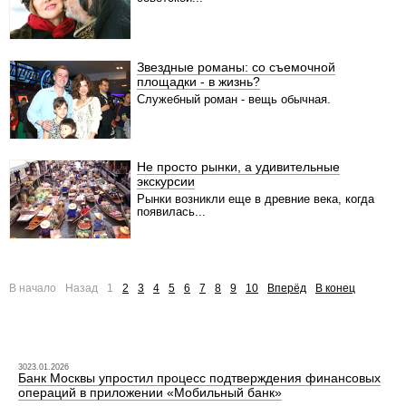
Звездные романы: со съемочной
площадки - в жизнь?
Служебный роман - вещь обычная.
Не просто рынки, а удивительные
экскурсии
Рынки возникли еще в древние века, когда
появилась...
В начало
Назад
1
2
3
4
5
6
7
8
9
10
Вперёд
В конец
3023.01.2026
Банк Москвы упростил процесс подтверждения финансовых
операций в приложении «Мобильный банк»