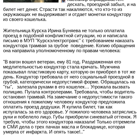
дескать, проездной забыл, и на
билет нет денег. Страсти так накаляются, что кто-то из
окружающих не выдерживает и отдает монетки кондуктору
из своего кошелька.
Жительница Курска Ирина Буняева не только оплатила
проезд в подобной конфликтной ситуации, но и написала
письмо в МУП "Курскэлектротранс" с требованием наказать
кондуктора трамвая за грубое
поведение. Копию обращения
она направила уполномоченному по правам человека:
"В вагон вошел ветеран, ему 81 год. Раздраженная его
медлительностью кондуктор стала кричать. Мужчина
показывал пластиковую карту, которую он приобрел в тот же
день. Кондуктор требовала от него социальный проездной в
грубой, категорически недопустимой форме. Обращалась на
"ты",
залезала руками в его кошелек… Угрожала вызвать
полицию. Пугала контролерами. Требовала, чтобы водитель
остановил трамвай. На замечание о недопустимости такого
отношения к пожилому человеку кондуктор предложила
оплатить проезд дедушки. Я купила билет, так как
испугалась за его здоровье. У пожилого человека затряслись
руки и побелело лицо. Губы приобрели синеватый оттенок. Я
требую, чтобы этого кондуктора наказали! Только отгремели
в СМИ дела о трех пачках масла и блокаднице, которая
умерла от инфаркта. И опять такое!.."