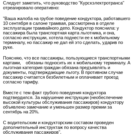
Следует заметить, что руководство "Курскэлектротранса"
отреагировало оперативно:
"Ваша жалоба на грубое поведение кондуктора, работавшего
10 сентября в салоне трамвая, рассмотрена в отделе
эксплуатации трамвайного депо. Кондуктор пояснила: у
пассажира была транспортная карта льготника, и она,
согласно инструкции, хотела поднести ее к мобильному
терминалу, но пассажир не дал ей это сделать, ударив по
руке.
Поясняю, что все пассажиры, пользующиеся транспортными
картами,
обязаны подносить их к мобильному терминалу. А
льготная категория граждан обязана предъявлять и
документы, подтверждающие льготу. В противном случае
пассажир считается безбилетным и оплачивает проезд
согласно тарифу.
Вместе с тем факт грубого поведения кондуктора
подтвердился. За нарушение инструкции (необеспечение
высокой культуры обслуживания пассажиров) кондуктору
объявлено замечание и уменьшен размер премии за
сентябрь на 20%.
С водительским и кондукторским составом проведен
дополнительный инструктаж по вопросу качества
обслуживания пассажиров".