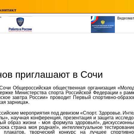
контакт
"
Видеома
ов приглашают в Сочи
 Сочи
Общероссийская общественная организация «Моло
ержке Министерства спорта Российской Федерации
в
рамк
кое завтра России» проводит Первый спортивно-образо
кая зарница
»
.
ссийские мероприятия под девизом «Спорт. Здоровье. Инте
ы», научная конференция, презентация и защита исследо
вый образ жизни - моя формула здоровья!», дискуссионн
рока страна моя родная!», интеллектуальное тестирован
и плакатов, творческий конкурс на лучшее спортивно