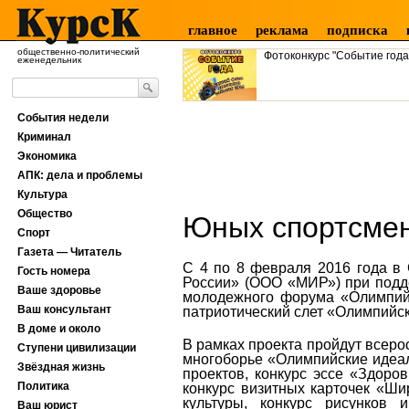
главное
реклама
подписка
общественно-политический
Фотоконкурс "Событие года
еженедельник
События недели
Криминал
Экономика
АПК: дела и проблемы
Культура
Общество
Юных спортсмен
Спорт
Газета — Читатель
С 4 по 8 февраля 2016 года в
Гость номера
России» (ООО «МИР») при подд
Ваше здоровье
молодежного форума «Олимпийс
Ваш консультант
патриотический слет «Олимпийс
В доме и около
В рамках проекта пройдут всеро
Ступени цивилизации
многоборье «Олимпийские идеал
Звёздная жизнь
проектов, конкурс эссе «Здоро
Политика
конкурс визитных карточек «Ши
культуры, конкурс рисунков 
Ваш юрист