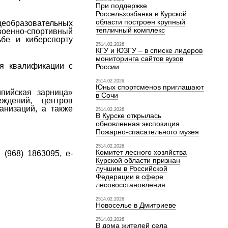
При поддержке
Россельхозбанка в Курской
области построен крупный
еобразовательных
тепличный комплекс
 военно-спортивный
ьбе и киберспорту
2514.02.2026
КГУ и ЮЗГУ – в списке лидеров
мониторинга сайтов вузов
ия квалификации с
России
2514.02.2026
Юных спортсменов приглашают
мпийская зарница»
в Сочи
ждений, центров
анизаций, а также
2514.02.2026
В Курске открылась
обновленная экспозиция
Пожарно-спасательного музея
2514.02.2026
Комитет лесного хозяйства
 (968) 1863095,
e
-
Курской области признан
лучшим в Российской
Федерации в сфере
лесовосстановления
2514.02.2026
Новоселье в Дмитриеве
2514.02.2026
В дома жителей села