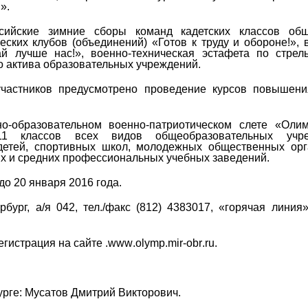
».
сийские зимние сборы команд кадетских классов общ
еских клубов (объединений) «Готов к труду и обороне!»,
 лучше нас!», военно-техническая эстафета по стрел
о актива образовательных учреждений.
участников предусмотрено проведение курсов повышен
о-образовательном военно-патриотическом слете «Оли
11 классов всех видов общеобразовательных учре
детей, спортивных школ, молодежных общественных орг
х и средних профессиональных учебных заведений.
до 20 января 2016 года.
рбург, а/я 042, тел./факс (812) 4383017, «горячая линия»
гистрация на сайте .
www
.
olymp
.
mir
-
obr
.
ru
.
урге: Мусатов Дмитрий Викторович.