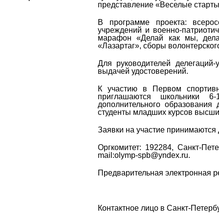
представление «Веселые старты
В программе проекта: всерос
учреждений и военно-патриотич
марафон «Делай как мы, делай
«Лазартаг», сборы волонтерског
Для руководителей делегаций-
выдачей удостоверений.
К участию в Первом спортивн
приглашаются школьники 6-
дополнительного образования 
студенты младших курсов высши
Заявки на участие принимаются 
Оргкомитет: 192284, Санкт-Пете
mail
:
olymp
-
spb
@
yndex
.
ru
.
Предварительная электронная ре
Контактное лицо в Санкт-Петерб