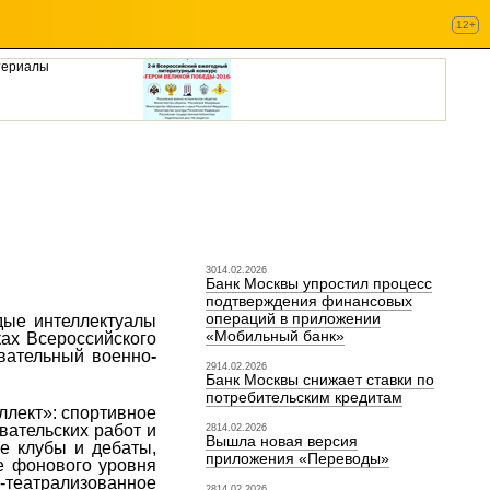
12+
териалы
3014.02.2026
Банк Москвы упростил процесс
подтверждения финансовых
операций в приложении
дые интеллектуалы
«Мобильный банк»
ах Всероссийского
вательный военно
-
2914.02.2026
Банк Москвы снижает ставки по
потребительским кредитам
ллект»: спортивное
вательских работ и
2814.02.2026
Вышла новая версия
ые клубы и дебаты,
приложения «Переводы»
ие фонового уровня
-театрализованное
2814.02.2026