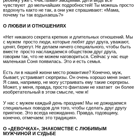
ребенку уже с «чистыми» эмоциями. Дети ведь все
чувствуют ­ до мельчайших подробностей! Ты можешь просто
вздохнуть как­то не так, а они уже спрашивают: «Мама,
почему ты так вздыхаешь?»
О ЛЮБВИ И ОТНОШЕНИЯХ
«Нет никакого секрета крепких и длительных отношений. Мы
с мужем ­ просто люди, которые любят друг друга, уважают,
ценят, берегут. Не делаем ничего специального, чтобы быть
вместе ­ просто наслаждаемся обществом друг друга,
говорим так, что не можем наговориться. Сейчас у нас еще
маленькая Соня появилась. Это и есть семья.
Есть ли в нашей жизни место романтике? Конечно, муж,
бывает, устраивает сюрпризы. Он очень хорошо меня знает.
Я сама, например, не могу устраивать ему такие сюрпризы.
Может, у меня, правда, просто фантазии не хватает ­ он более
изобретательный в этом смысле, чем я!
У нас с мужем каждый день праздник! Мы не дожидаемся
специальных поводов для того, чтобы сделать друг другу
приятное. Это всегда неожиданно. Правда, годовщину,
конечно, отмечаем: это традиция».
О «ДЕВОЧКАХ», ЗНАКОМСТВЕ С ЛЮБИМЫМ
МУЖЧИНОЙ И СУДЬБЕ