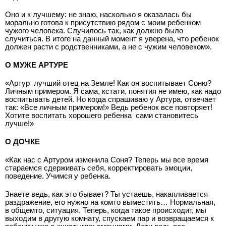
Оно и к лучшему: не знаю, насколько я оказалась бы
морально готова к присутствию рядом с моим ребенком
чужого человека. Случилось так, как должно было
случиться. В итоге на данный момент я уверена, что ребенок
должен расти с родственниками, а не с чужим человеком».
О МУЖЕ АРТУРЕ
«Артур ­ лучший отец на Земле! Как он вос­питывает Соню?
Личным примером. Я сама, кстати, понятия не имею, как надо
воспитывать детей. Но когда спрашиваю у Артура, отвечает
так: «Все личным примером!» Ведь ребенок все повторяет!
Хотите воспитать хорошего ребенка ­ сами становитесь
лучше!»
О ДОЧКЕ
«Как нас с Артуром изменила Соня? Теперь мы все время
стараемся сдерживать себя, корректировать эмоции,
поведение. Учимся у ребенка.
Знаете ведь, как это бывает? Ты устаешь, накапливается
раздражение, его нужно на ком­то выместить… Нормальная,
в общем­то, ситуация. Теперь, когда такое происходит, мы
выходим в другую комнату, спускаем пар и возвращаемся к