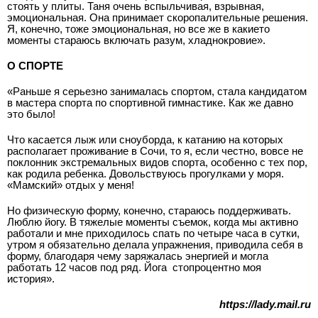
стоять у плиты. Таня очень вспыльчивая, взрывная,
эмоциональная. Она принимает скоропалительные решения.
Я, конечно, тоже эмоциональная, но все же в какие­то
моменты стараюсь включать разум, хладнокровие».
О СПОРТЕ
«Раньше я серьезно занималась спортом, стала кандидатом
в мастера спорта по спортивной гимнастике. Как же давно
это было!
Что касается лыж или сноуборда, к катанию на которых
располагает проживание в Сочи, то я, если честно, вовсе не
поклонник экстремальных видов спорта, особенно с тех пор,
как родила ребенка. Довольствуюсь прогулками у моря.
«Мамский» отдых у меня!
Но физическую форму, конечно, стараюсь поддерживать.
Люблю йогу. В тяжелые моменты съемок, когда мы активно
работали и мне приходилось спать по четыре часа в сутки,
утром я обязательно делала упражнения, приводила себя в
форму, благодаря чему заряжалась энергией и могла
работать 12 часов под ряд. Йога ­ стопроцентно моя
история».
https://lady.mail.ru