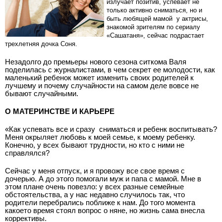
излучает позитив, успевает не
только активно сниматься, но и
быть любящей мамой ­ у актрисы,
знакомой зрителям по сериалу
«Сашатаня», сейчас подрастает
трехлетняя дочка Соня.
Незадолго до премьеры нового сезона ситкома Валя
поделилась с журналистами, в чем секрет ее молодости, как
маленький ребенок может изменить своих родителей к
лучшему и почему случайности на самом деле вовсе не
бывают случайными.
О МАТЕРИНСТВЕ И КАРЬЕРЕ
«Как успевать все и сразу ­ сниматься и ребенк воспитывать?
Меня окрыляет любовь к моей семье, к моему ребенку.
Конечно, у всех бывают трудности, но кто с ними не
справлялся?
Сейчас у меня отпуск, и я провожу все свое время с
дочерью. А до этого помогали муж и папа с мамой. Мне в
этом плане очень повезло: у всех разные семейные
обстоятельства, а у нас недавно случилось так, что
родители перебрались поближе к нам. До того момента
какое­то время стоял вопрос о няне, но жизнь сама внесла
коррективы.