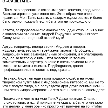
О «САШЕТАНЕ»
«Таня ­ это персонаж, с которым я уже, конечно, сроднилась.
Все­таки играю ее уже много лет. Этот образ мне очень
нравится! Моя Таня, кстати, с каждым годом растет, и было
бы странно, пожалуй, если бы этого не происходило.
Кстати, за пределами съемочной площадки отношения у нас
с коллегами отличные. Андрей Гайдулян, который играет
Сашу, мой полноценный второй муж!
Артур, например, иногда звонит Андрею и говорит:
«Здравствуй, это муж твоей жены звонит!» В общем, с
Андрюшей у нас замечательные отношения, и я благодарна
судьбе за встречу с ним. Этот человек не только
замечательный партнер, он еще и очень помогал мне в
тяжелые моменты съемок. Подбадривал, давал
профессиональные советы, поддерживал.
Не знаю, будет ли еще такой подарок судьбы на моем
творческом пути? Мне с Андреем очень интересно, мы не то
что с полувзгляда, а с полувздоха друг друга пониманием! С
ним легко импровизировать, а это очень важно в нашем деле.
Похожа ли я чем­то на мою Таню? Даже не знаю. Она вот
плохо готовит, а я… В принципе не сказала бы, что неважно
это делаю ­ у меня обычно просто нет времени на то, чтобы