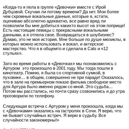
«Когда­-то я пела в группе «Девочки» вместе с Ирой
Дубцовой. Скучаю ли потому времени? Да нет. Мои более
чем скромные вокальные данные, которые я, кстати,
оцениваю абсолютно адекватно, все равно вряд ли
позволили бы мне добиться каких­то высот на этом поприще!
Есть настоящие певицы с прекрасными вокальными
данными, а я отпела свое. Возвращаться в шоу­бизнес?
Думаю, это не моя история. Мне больше по душе мюзиклы, в
которых можно использовать и вокал, и актерское
мастерство. Что я в общем­то и сделала в Cats и «12
стульях».
Зато во время работы в «Девочках» мы познакомились с
Артуром ­ это произошло в 2001 году. Мы тогда пошли в
кинотеатр. Помню, я была со спортивной сумкой, в
пуховике… в общем, совершенно не при параде! Оказалось,
что в зале на премьерном показе фильма свободное место
для Артура было именно рядом со мной. Это судьба…
Потом мы расстались, но почти сразу созвонились и до утра
проговорили по телефону.
Следующая встреча с Артуром у меня произошла, когда мы
с «Девочками» оказались на гастролях в Сочи. Я верю, что
не бывает случайных встреч. Я верю в судьбу. Все
случайности закономерны!»