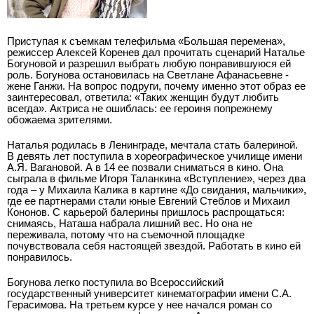
Приступая к съемкам телефильма «Большая перемена»,
режиссер Алексей Коренев дал прочитать сценарий Наталье
Богуновой и разрешил выбрать любую понравившуюся ей
роль. Богунова остановилась на Светлане Афанасьевне ­
жене Ганжи. На вопрос подруги, почему именно этот образ ее
заинтересовал, ответила: «Таких женщин будут любить
всегда». Актриса не ошиблась: ее героиня по­прежнему
обожаема зрителями.
Наталья родилась в Ленинграде, мечтала стать балериной.
В девять лет поступила в хореографическое училище имени
А.Я. Вагановой. А в 14 ее позвали сниматься в кино. Она
сыграла в фильме Игоря Таланкина «Вступление», через два
года – у Михаила Калика в картине «До свидания, мальчики»,
где ее партнерами стали юные Евгений Стеблов и Михаил
Кононов. С карьерой балерины пришлось распрощаться:
снимаясь, Наташа набрала лишний вес. Но она не
переживала, потому что на съемочной площадке
почувствовала себя настоящей звездой. Работать в кино ей
понравилось.
Богунова легко поступила во Всероссийский
государственный университет кинематографии имени С.А.
Герасимова. На третьем курсе у нее начался роман со