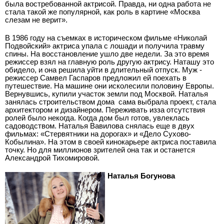
была востребованной актрисой. Правда, ни одна работа не
стала такой же популярной, как роль в картине «Москва
слезам не верит».
В 1986 году на съемках в историческом фильме «Николай
Подвойский» актриса упала с лошади и получила травму
спины. На восстановление ушло две недели. За это время
режиссер взял на главную роль другую актрису. Наташу это
обидело, и она решила уйти в длительный отпуск. Муж ­
режиссер Самвел Гаспаров предложил ей поехать в
путешествие. На машине они исколесили половину Европы.
Вернувшись, купили участок земли под Москвой. Наталья
занялась строительством дома ­ сама выбрала проект, стала
архитектором и дизайнером. Переживать из­за отсутствия
ролей было некогда. Когда дом был готов, увлеклась
садоводством. Наталья Вавилова снялась еще в двух
фильмах: «Стервятники на дорогах» и «Дело Сухово­
Кобылина». На этом в своей кинокарьере актриса поставила
точку. Но для миллионов зрителей она так и останется
Александрой Тихомировой.
Наталья Богунова