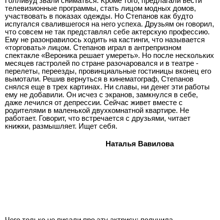
Голливуд звали сниматься. Кроме того, предлагали вести
телевизионные программы, стать лицом модных домов,
участвовать в показах одежды. Но Степанов как будто
испугался свалившегося на него успеха. Друзьям он говорил,
что совсем не так представлял себе актерскую профессию.
Ему не разонравилось ходить на кастинги, что называется
«торговать» лицом. Степанов играл в антрепризном
спектакле «Вероника решает умереть». Но после нескольких
месяцев гастролей по стране разочаровался и в театре ­
перелеты, переезды, провинциальные гостиницы вконец его
вымотали. Решив вернуться в кинематограф, Степанов
снялся еще в трех картинах. Ни славы, ни денег эти работы
ему не добавили. Он исчез с экранов, замкнулся в себе,
даже лечился от депрессии. Сейчас живет вместе с
родителями в маленькой двухкомнатной квартире. Не
работает. Говорит, что встречается с друзьями, читает
книжки, размышляет. Ищет себя.
Наталья Вавилова
Чего только не писали про эту актрису: получила