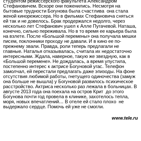
студентом режиссерского факультета Александром
Стефановичем. Вскоре они поженились. Несмотря на
бытовые трудности Богунова была счастлива ­ она стала
женой кинорежиссера. Но в фильмах Стефановича сняться
ей так и не довелось. Брак продержался недолго, через
несколько лет Стефанович ушел к Алле Пугачевой. Наташа,
конечно, сильно переживала. Но в то время ее карьера была
на взлете. После «Большой перемены» она получала мешки
писем, поклонники проходу не давали. И в кино ее по­
прежнему звали. Правда, роли теперь предлагали не
главные. Наталья отказывалась, считала их недостаточно
интересными. Ждала, наверное, такую же звездную, как в
«Большой перемене». Не дождалась, а время упустила,
постепенно интерес к актрисе Богуновой угас. Телефон
замолчал, ей перестали предлагать даже эпизоды. На фоне
отсутствия любимой работы, гнетущего одиночества (замуж
она больше не вышла) у Богуновой развилось психическое
расстройство. Актриса несколько раз лежала в больницах. В
августе 2013 года она поехала на остров Крит ­ до этого
Богунова почти год провела в клинике, захотелось тепла,
моря, новых впечатлений… В отеле ей стало плохо ­ не
выдержало сердце. Помочь ей уже не смогли.
www.tele.ru