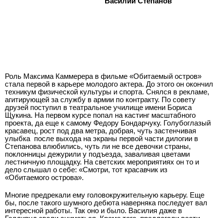
Василий Степанов
Роль Максима Каммерера в фильме «Обитаемый остров»
стала первой в карьере молодого актера. До этого он окончил
техникум физической культуры и спорта. Снялся в рекламе,
агитирующей за службу в армии по контракту. По совету
друзей поступил в театральное училище имени Бориса
Щукина. На первом курсе попал на кастинг масштабного
проекта, да еще к самому Федору Бондарчуку. Голубоглазый
красавец, рост под два метра, добрая, чуть застенчивая
улыбка ­ после выхода на экраны первой части дилогии в
Степанова влюбились, чуть ли не все девочки страны,
поклонницы дежурили у подъезда, заваливая цветами
лестничную площадку. На светских мероприятиях он то и
дело слышал о себе: «Смотри, тот красавчик из
«Обитаемого острова».
Многие предрекали ему головокружительную карьеру. Еще
бы, после такого шумного дебюта наверняка последует вал
интересной работы. Так оно и было. Василия даже в