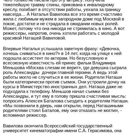
тяжелейшую травму спины, прикована к инвалидному
креслу, погибает в отсутствии работы, уехала за границу
навсегда… А Наталья Вавилова все это время счастливо
жила с любимым мужем в загородном доме под Москвой в
покое, достатке и не страдала в ожидании новых ролей.
Может, потому что она никогда не стремилась в кино. А вот
режиссеры, напротив, очень хотели работать с молодой
красивой Наташей Вавиловой.
Впервые Наталья услышала заветную фразу: «Девочка,
хочешь сниматься в кино?» в 14 лет, когда на улице к ней
подошла ассистент по актерам. Но безусловную и
всесоюзную известность ей принес фильм Владимира
Меньшова «Москва слезам не верит», где девушка сыграла
роль Александры ­ дочери главной героини. А ведь этой
работы могло не случиться в ее жизни. Родители Наташи
были категорически против съемок. Они устроили дочку на
курсы в Министерство иностранных дел. Наташа даже не
подходила к телефону. Меньшов начал съемки без
Александры, и тут ему в голову пришла счастливая мысль:
попросить Алексея Баталова съездить к родителям Наташи.
«Мы позвонили в дверь, нам открыли, перед Наташиными
родителями стоял Баталов, ему они отказать не могли», ­
вспоминал режиссер.
Вавилова окончила Всероссийский государственный
университет кинематографии имени С.А. Герасимова, она