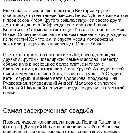
Еще в начале июля прошлого года Виктория Крутая
сообщила, что она теперь "миссис Берко". Дочь композитора
и продюсера Игоря Крутого вышла замуж за своего друга
детства и давнего бойфренда, ресторатора Давида
Берковича. Скромная регистрация брака состоялась в Нью-
Йорке. Событие отметили в тесном семейном кругу в одном
из поместий Хэмптонса, а спустя месяц молодожены
закатили грандиозную вечеринку в Монте-Карло.
Светское торжество прошло в клубе, принадлежащем
друзьям Крутой - "ювелирной" семье Миссбах. Невесту,
облаченную в роскошное белое платье и тиару с
бриллиантами, к алтарю вел Игорь Крутой. А среди гостей
были замечены певица Алсу, солистка группы "А-Студио"
Кети Топурия, дизайнер Катя Добрякова, продюсер Яна
Рудковская, телеведущий Андрей Малахов с супругой
Натальей Шкулевой и другие звездные друзья знаменитой
семьи.
Самая засекреченная свадьба
Проявив чудеса конспирации, певица Полина Гагарина и
фотограф Дмитрий Исхаков поженились тайно. Впрочем,
официально зарегистрировав отношения в кругу самых