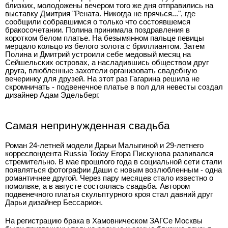
близких, молодожены вечером того же дня отправились на
выставку Дмитрия "Рената. Никогда не прячься...", где
сообщили собравшимся о только что состоявшемся
бракосочетании. Полина принимала поздравления в
коротком белом платье. На безымянном пальце певицы
мерцало кольцо из белого золота с бриллиантом. Затем
Полина и Дмитрий устроили себе медовый месяц на
Сейшельских островах, а насладившись обществом друг
друга, влюбленные захотели организовать свадебную
вечеринку для друзей. На этот раз Гагарина решила не
скромничать - подвенечное платье в пол для невесты создал
дизайнер Адам Эдельберг.
Самая непринужденная свадьба
Роман 24-летней модели Дарьи Малыгиной и 29-летнего
корреспондента Russia Today Егора Пискунова развивался
стремительно. В мае прошлого года в социальной сети стали
появляться фотографии Даши с новым возлюбленным - одна
романтичнее другой. Через пару месяцев стало известно о
помолвке, а в августе состоялась свадьба. Автором
подвенечного платья скульптурного кроя стал давний друг
Дарьи дизайнер Бессарион.
На регистрацию брака в Хамовническом ЗАГСе Москвы