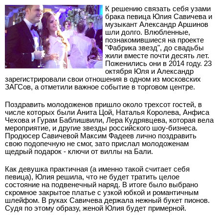
К решению связать себя узами
брака певица Юлия Савичева и
музыкант Александр Аршинов
шли долго. Влюбленные,
познакомившиеся на проекте
"Фабрика звезд", до свадьбы
жили вместе почти десять лет.
Поженились они в 2014 году. 23
октября Юля и Александр
зарегистрировали свои отношения в одном из московских
ЗАГСов, а отметили важное событие в торговом центре.
Поздравить молодоженов пришло около трехсот гостей, в
числе которых были Анита Цой, Наталья Королева, Анфиса
Чехова и Гурам Баблишвили, Лера Кудрявцева, которая вела
мероприятие, и другие звезды российского шоу-бизнеса.
Продюсер Савичевой Максим Фадеев лично поздравить
свою подопечную не смог, зато прислал молодоженам
щедрый подарок - ключи от виллы на Бали.
Как девушка практичная (а именно такой считает себя
певица), Юлия решила, что не будет тратить целое
состояние на подвенечный наряд. В итоге было выбрано
скромное закрытое платье с узкой юбкой и романтичным
шлейфом. В руках Савичева держала нежный букет пионов.
Судя по этому образу, женой Юлия будет примерной.