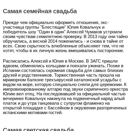
Самая семейная свадьба
Прежде чем официально оформить отношения, экс-
участница группы "Блестящие" Юлия Ковальчук и
победитель шоу "Один в один" Алексей Чумаков устроили
своим чувствам семилетнюю проверку. В 2013 году они тайно
обручились, а весной 2014 поженились - и снова в тайне от
всех. Свою скрытность влюбленные объясняют тем, что не
хотят, чтобы в их личную жизнь вмешивались посторонние.
Расписались Алексей и Юлия в Москве. В ЗАГС пришли
вдвоем, обменялись кольцами и поехали ужинать. Позже в
Испании состоялась скромная свадьба для самых близких
друзей и родственников. Торжественная часть прошла на
мраморном балконе трехъярусной каталонской усадьбы с
видом на море, которую специально сняли для церемонии. К
импровизированному алтарю под звуки скрипичного оркестра
Юлию вел отец. На последовавшей за официальной частью
вечеринке Ковальчук накинула на подвенечный наряд алый
платок и до утра танцевала с супругом фламенко на
открытой площадке с бассейном в окружении разгоряченных
испанскими мотивами гостей.
Самая светская свадьба