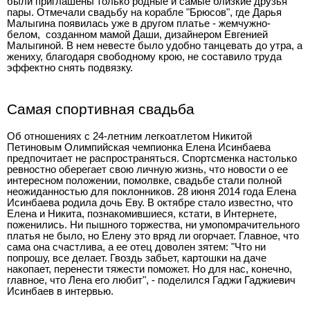
были приглашены только родные и самые близкие друзья
пары. Отмечали свадьбу на корабле "Брюсов", где Дарья
Малыгина появилась уже в другом платье - жемчужно-
белом, созданном мамой Даши, дизайнером Евгенией
Малыгиной. В нем невесте было удобно танцевать до утра, а
жениху, благодаря свободному крою, не составило труда
эффектно снять подвязку.
Самая спортивная свадьба
Об отношениях с 24-летним легкоатлетом Никитой
Петиновым Олимпийская чемпионка Елена Исинбаева
предпочитает не распространяться. Спортсменка настолько
ревностно оберегает свою личную жизнь, что новости о ее
интересном положении, помолвке, свадьбе стали полной
неожиданностью для поклонников. 28 июня 2014 года Елена
Исинбаева родила дочь Еву. В октябре стало известно, что
Елена и Никита, познакомившиеся, кстати, в Интернете,
поженились. Ни пышного торжества, ни умопомрачительного
платья не было, но Елену это вряд ли огорчает. Главное, что
сама она счастлива, а ее отец доволен зятем: "Что ни
попрошу, все делает. Гвоздь забьет, картошки на даче
накопает, перенести тяжести поможет. Но для нас, конечно,
главное, что Лена его любит", - поделился Гаджи Гаджиевич
Исинбаев в интервью.