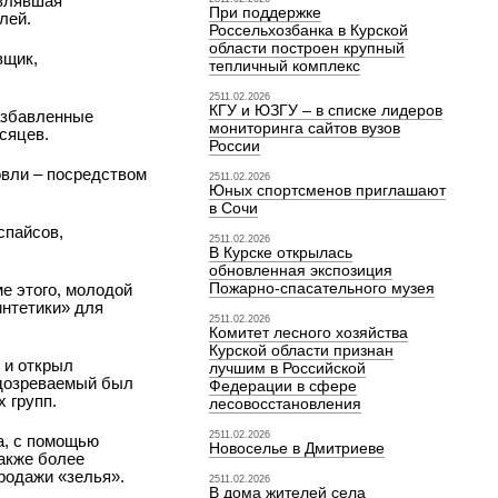
авлявшая
При поддержке
лей.
Россельхозбанка в Курской
области построен крупный
вщик,
тепличный комплекс
2511.02.2026
КГУ и ЮЗГУ – в списке лидеров
азбавленные
мониторинга сайтов вузов
сяцев.
России
овли – посредством
2511.02.2026
Юных спортсменов приглашают
в Сочи
спайсов,
2511.02.2026
В Курске открылась
обновленная экспозиция
Пожарно-спасательного музея
е этого, молодой
интетики» для
2511.02.2026
Комитет лесного хозяйства
Курской области признан
 и открыл
лучшим в Российской
одозреваемый был
Федерации в сфере
 групп.
лесовосстановления
2511.02.2026
а, с помощью
Новоселье в Дмитриеве
также более
родажи «зелья».
2511.02.2026
В дома жителей села