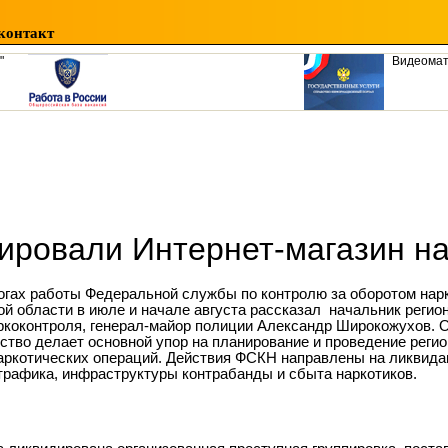
контакт
"
Видеома
дировали Интернет-магазин н
огах работы Федеральной службы по контролю за оборотом нар
ой области в июле и начале августа рассказал начальник регио
ркоконтроля, генерал-майор полиции Александр Широкожухов. О
ство делает основной упор на планирование и проведение реги
аркотических операций. Действия ФСКН направлены на ликвид
трафика, инфраструктуры контрабанды и сбыта наркотиков.