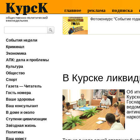
главное
реклама
подписка
общественно-политический
Фотоконкурс "Событие года
еженедельник
События недели
Криминал
Экономика
АПК: дела и проблемы
Культура
Общество
В Курске ликви
Спорт
Газета — Читатель
Об ит
Гость номера
Курск
Ваше здоровье
Госна
Ваш консультант
ведом
антин
В доме и около
нарко
Ступени цивилизации
Звёздная жизнь
Политика
Ваш юрист