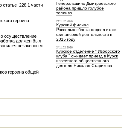
Генеральшино Дмитриевского
о статье
228.1 части
района пришло голубое
топливо
ского героина
2411.02.2026
Курский филиал
Россельхозбанка подвел итоги
финансовой деятельности в
ло осуществление
2015 году
аработка должен был
н занялся незаконным
2411.02.2026
Курское отделение " Изборского
клуба " ожидает приезд в Курск
известного общественного
деятеля Николая Старикова
тков героина общей