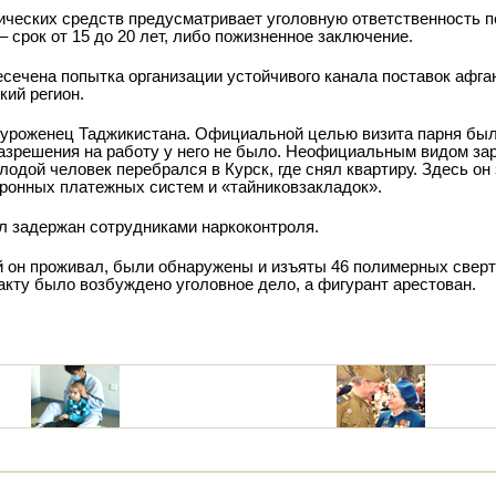
ических средств предусматривает уголовную ответственность п
– срок от 15 до 20 лет, либо пожизненное заключение.
ечена попытка организации устойчивого канала поставок афган
кий регион.
л уроженец Таджикистана. Официальной целью визита парня бы
разрешения на работу у него не было. Неофициальным видом з
лодой человек перебрался в Курск, где снял квартиру. Здесь о
ронных платежных систем и «тайников­закладок».
ыл задержан сотрудниками наркоконтроля.
ой он проживал, были обнаружены и изъяты 46 полимерных свер
акту было возбуждено уголовное дело, а фигурант арестован.