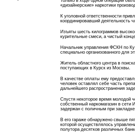
Только в ходе одной операции был
«дизайнерские» наркотики произво
К уголовной ответственности прив
координировавший деятельность чл
Изъяты шесть килограммов высокок
курительные смеси, а чистый конце
Начальник управления ФСКН по Кур
специально организованного для эт
Житель областного центра в поиска
поступающих в Курск из Москвы.
В качестве оплаты ему предоставл
человек оставлял себе часть препа
дальнейшего распространения заде
Спустя некоторое время молодой ч
собственный наркомагазин в сети 
задержан с поличным при закладке
В его гараже обнаружено свыше пя
которой осуществлялось управлени
полутора десятков различных банк