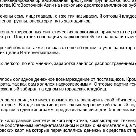
а ликвидирована организованная преступная группировка, пост
дства Юго­Восточной Азии на несколько десятков миллионов руб
лечены семь лиц: главарь, он же так называемый оптовый кладо
енов группы, оператор и пять закладчиков.
онцентрированных синтетических наркотиков, причем это не р
нтрат. Подготовка операции у наркополицейских заняла пять ме
ской области также рассказал еще об одном случае наркоторг
их целей Интернет­магазина.
х легкого, по его мнению, заработка занялся распространением 
ялось солидное денежное вознаграждение от поставщиков. Кром
рата, так как сам являлся наркозависимым. Оптовые партии «с
ржанный забирал на одном из городских кладбищ.
еловек понял, что имеет возможность расширить свой «бизнес»,
Интернет. В ходе оперативно­розыскных мероприятий главный п
 партии в один килограмм, предназначавшейся для более мелких
ти килограммов синтетического наркотика, компьютерная техник
е собственным интернет­магазином и связь с нанимателями, а 
овских карт, на которые перечислялись денежные средства от п