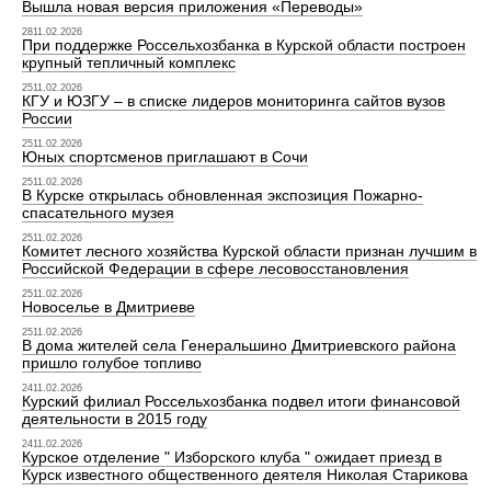
Вышла новая версия приложения «Переводы»
2811.02.2026
При поддержке Россельхозбанка в Курской области построен
крупный тепличный комплекс
2511.02.2026
КГУ и ЮЗГУ – в списке лидеров мониторинга сайтов вузов
России
2511.02.2026
Юных спортсменов приглашают в Сочи
2511.02.2026
В Курске открылась обновленная экспозиция Пожарно-
спасательного музея
2511.02.2026
Комитет лесного хозяйства Курской области признан лучшим в
Российской Федерации в сфере лесовосстановления
2511.02.2026
Новоселье в Дмитриеве
2511.02.2026
В дома жителей села Генеральшино Дмитриевского района
пришло голубое топливо
2411.02.2026
Курский филиал Россельхозбанка подвел итоги финансовой
деятельности в 2015 году
2411.02.2026
Курское отделение " Изборского клуба " ожидает приезд в
Курск известного общественного деятеля Николая Старикова