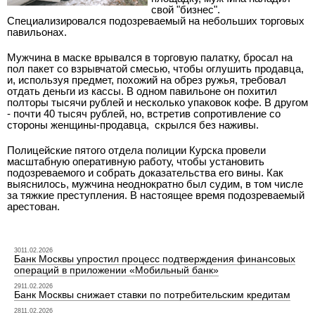
свой "бизнес".
Специализировался подозреваемый на небольших торговых
павильонах.
Мужчина в маске врывался в торговую палатку, бросал на
пол пакет со взрывчатой смесью, чтобы оглушить продавца,
и, используя предмет, похожий на обрез ружья, требовал
отдать деньги из кассы. В одном павильоне он похитил
полторы тысячи рублей и несколько упаковок кофе. В другом
- почти 40 тысяч рублей, но, встретив сопротивление со
стороны женщины-продавца,
скрылся без наживы.
Полицейские пятого отдела полиции Курска провели
масштабную оперативную работу, чтобы установить
подозреваемого и собрать доказательства его вины. Как
выяснилось, мужчина неоднократно был судим, в том числе
за тяжкие преступления. В настоящее время подозреваемый
арестован.
3011.02.2026
Банк Москвы упростил процесс подтверждения финансовых
операций в приложении «Мобильный банк»
2911.02.2026
Банк Москвы снижает ставки по потребительским кредитам
2811.02.2026