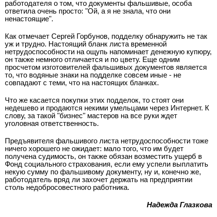
работодателя о том, что документы фальшивые, особа
ответила очень просто: "Ой, а я не знала, что они
ненастоящие".
Как отмечает Сергей Горбунов, подделку обнаружить не так
уж и трудно. Настоящий бланк листа временной
нетрудоспособности на ощупь напоминает денежную купюру,
он также немного отличается и по цвету. Еще одним
просчетом изготовителей фальшивых документов является
то, что водяные знаки на подделке совсем иные - не
совпадают с теми, что на настоящих бланках.
Что же касается покупки этих подделок, то стоят они
недешево и продаются некими умельцами через Интернет. К
слову, за такой "бизнес" мастеров на все руки ждет
уголовная ответственность.
Предъявителя фальшивого листа нетрудоспособности тоже
ничего хорошего не ожидает: мало того, что им будет
получена судимость, он также обязан возместить ущерб в
Фонд социального страхования, если ему успели выплатить
некую сумму по фальшивому документу, ну и, конечно же,
работодатель вряд ли захочет держать на предприятии
столь недобросовестного работника.
Надежда Глазкова