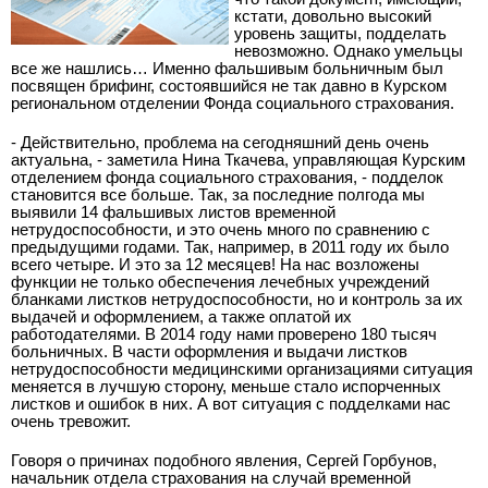
кстати, довольно высокий
уровень защиты, подделать
невозможно. Однако умельцы
все же нашлись… Именно фальшивым больничным был
посвящен брифинг, состоявшийся не так давно в Курском
региональном отделении Фонда социального страхования.
- Действительно, проблема на сегодняшний день очень
актуальна, - заметила Нина Ткачева, управляющая Курским
отделением фонда социального страхования, - подделок
становится все больше. Так, за последние полгода мы
выявили 14 фальшивых листов временной
нетрудоспособности, и это очень много по сравнению с
предыдущими годами. Так, например, в 2011 году их было
всего четыре. И это за 12 месяцев! На нас возложены
функции не только обеспечения лечебных учреждений
бланками листков нетрудоспособности, но и контроль за их
выдачей и оформлением, а также оплатой их
работодателями. В 2014 году нами проверено 180 тысяч
больничных. В части оформления и выдачи листков
нетрудоспособности медицинскими организациями ситуация
меняется в лучшую сторону, меньше стало испорченных
листков и ошибок в них. А вот ситуация с подделками нас
очень тревожит.
Говоря о причинах подобного явления, Сергей Горбунов,
начальник отдела страхования на случай временной