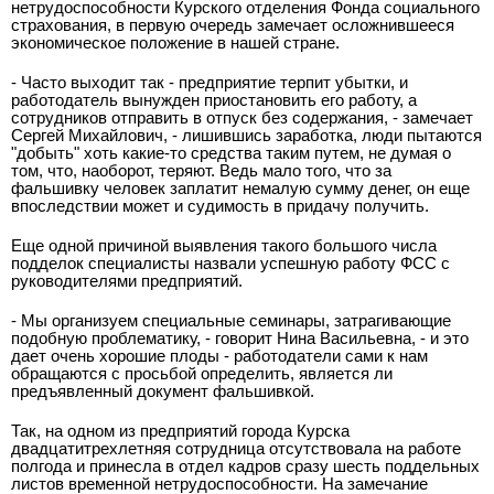
нетрудоспособности Курского отделения Фонда социального
страхования, в первую очередь замечает осложнившееся
экономическое положение в нашей стране.
- Часто выходит так - предприятие терпит убытки, и
работодатель вынужден приостановить его работу, а
сотрудников отправить в отпуск без содержания, - замечает
Сергей Михайлович, - лишившись заработка, люди пытаются
"добыть" хоть какие-то средства таким путем, не думая о
том, что, наоборот, теряют. Ведь мало того, что за
фальшивку человек заплатит немалую сумму денег, он еще
впоследствии может и судимость в придачу получить.
Еще одной причиной выявления такого большого числа
подделок специалисты назвали успешную работу ФСС с
руководителями предприятий.
- Мы организуем специальные семинары, затрагивающие
подобную проблематику, - говорит Нина Васильевна, - и это
дает очень хорошие плоды - работодатели сами к нам
обращаются с просьбой определить, является ли
предъявленный документ фальшивкой.
Так, на одном из предприятий города Курска
двадцатитрехлетняя сотрудница отсутствовала на работе
полгода и принесла в отдел кадров сразу шесть поддельных
листов временной нетрудоспособности. На замечание