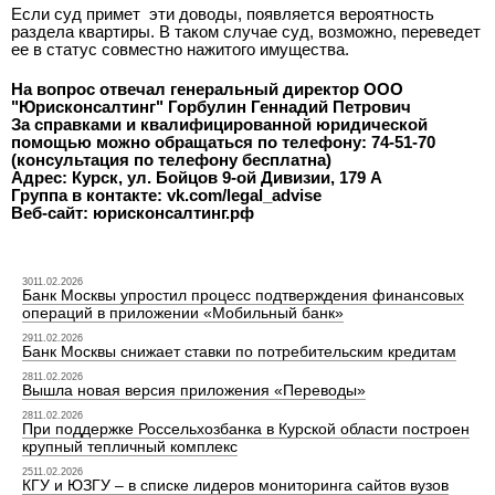
Если суд примет
эти доводы, появляется вероятность
раздела квартиры. В таком случае суд, возможно, переведет
ее в статус совместно нажитого имущества.
На вопрос отвечал генеральный директор ООО
"Юрисконсалтинг" Горбулин Геннадий Петрович
За справками и квалифицированной юридической
помощью можно обращаться по телефону: 74-51-70
(консультация по телефону бесплатна)
Адрес: Курск, ул. Бойцов 9-ой Дивизии, 179 А
Группа в контакте: vk.com/legal_advise
Веб-сайт: юрисконсалтинг.рф
3011.02.2026
Банк Москвы упростил процесс подтверждения финансовых
операций в приложении «Мобильный банк»
2911.02.2026
Банк Москвы снижает ставки по потребительским кредитам
2811.02.2026
Вышла новая версия приложения «Переводы»
2811.02.2026
При поддержке Россельхозбанка в Курской области построен
крупный тепличный комплекс
2511.02.2026
КГУ и ЮЗГУ – в списке лидеров мониторинга сайтов вузов