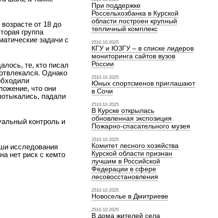
При поддержке
Россельхозбанка в Курской
области построен крупный
возрасте от 18 до
тепличный комплекс
торая группа
матические задачи с
2510.10.2025
КГУ и ЮЗГУ – в списке лидеров
мониторинга сайтов вузов
России
лось, те, кто писал
 отвлекался. Однако
2510.10.2025
обходили
Юных спортсменов приглашают
ложение, что они
в Сочи
спотыкались, падали
2510.10.2025
В Курске открылась
обновленная экспозиция
уальный контроль и
Пожарно-спасательного музея
2510.10.2025
Комитет лесного хозяйства
аши исследования
Курской области признан
а нет риск с кем­то
лучшим в Российской
Федерации в сфере
лесовосстановления
2510.10.2025
Новоселье в Дмитриеве
2510.10.2025
В дома жителей села