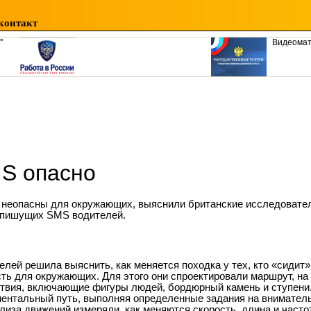
контакт
"
Видеома
MS опасно
, неопасны для окружающих, выяснили британские исследовате
о пишущих SMS водителей.
ей решила выяснить, как меняется походка у тех, кто «сидит» 
сть для окружающих. Для этого они спроектировали маршрут, на
твия, включающие фигуры людей, бордюрный камень и ступени
ентальный путь, выполняя определенные задания на вниматель
иза движений измеряли, как меняются скорость, длина и частот