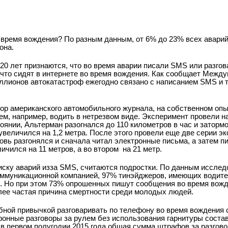
 время вождения? По разным данным, от 6% до 23% всех авари
она.
 20 лет признаются, что во время аварии писали SMS или разгов
 что сидят в интернете во время вождения. Как сообщает Межд
иллионов автокатастроф ежегодно связано с написанием SMS и
ор американского автомобильного журнала, на собственном опы
чем, например, водить в нетрезвом виде. Эксперимент провели н
оянии, Альтерман разогнался до 110 километров в час и заторм
величился на 1,2 метра. После этого провели еще две серии эк
овь разгонялся и сначала читал электронные письма, а затем п
чился на 11 метров, а во втором ­ на 21 метр.
иску аварий из­за SMS, считаются подростки. По данным исслед
оммуникационной компанией, 97% тинэйджеров, имеющих водите
ы. Но при этом 73% опрошенных пишут сообщения во время вож
лее частая причина смертности среди молодых людей.
бной привычкой разговаривать по телефону во время вождения
онные разговоры за рулем без использования гарнитуры соста
в первом полугодии 2015 года общая сумма штрафов за разгов