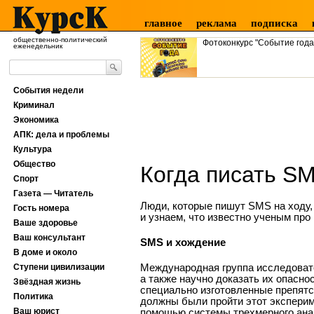
главное
реклама
подписка
общественно-политический
Фотоконкурс "Событие года
еженедельник
События недели
Криминал
Экономика
АПК: дела и проблемы
Культура
Общество
Когда писать S
Спорт
Газета — Читатель
Люди, которые пишут SMS на ходу
Гость номера
и узнаем, что известно ученым пр
Ваше здоровье
Ваш консультант
SMS и хождение
В доме и около
Международная группа исследовател
Ступени цивилизации
а также научно доказать их опасно
Звёздная жизнь
специально изготовленные препятс
Политика
должны были пройти этот эксперим
Ваш юрист
помощью системы трехмерного анал