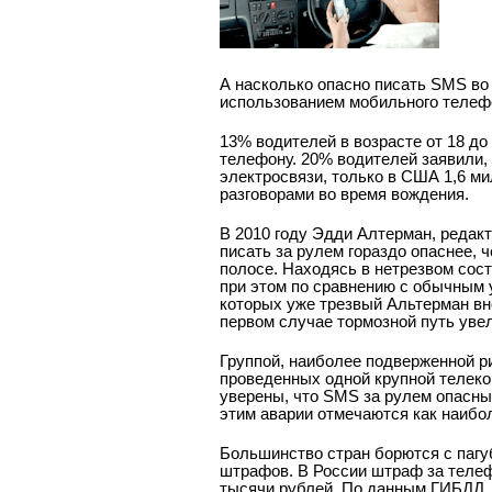
А насколько опасно писать SMS во
использованием мобильного телеф
13% водителей в возрасте от 18 до
телефону. 20% водителей заявили,
электросвязи, только в США 1,6 м
разговорами во время вождения.
В 2010 году Эдди Алтерман, редакт
писать за рулем гораздо опаснее, 
полосе. Находясь в нетрезвом сост
при этом по сравнению с обычным у
которых уже трезвый Альтерман вн
первом случае тормозной путь увели
Группой, наиболее подверженной р
проведенных одной крупной телек
уверены, что SMS за рулем опасн
этим аварии отмечаются как наибо
Большинство стран борются с пагу
штрафов. В России штраф за телеф
тысячи рублей. По данным ГИБДД, 