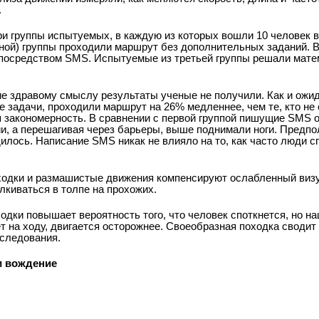
.
и группы испытуемых, в каждую из которых вошли 10 человек в 
ьной) группы проходили маршрут без дополнительных заданий. В
посредством SMS. Испытуемые из третьей группы решали мате
 здравому смыслу результаты ученые не получили. Как и ожида
 задачи, проходили маршрут на 26% медленнее, чем те, кто не
 закономерность. В сравнении с первой группой пишущие SMS 
и, а перешагивая через барьеры, выше поднимали ноги. Предпо
илось. Написание SMS никак не влияло на то, как часто люди 
ходки и размашистые движения компенсируют ослабленный виз
лкиваться в толпе на прохожих.
одки повышает вероятность того, что человек споткнется, но н
ет на ходу, двигается осторожнее. Своеобразная походка сводит н
сследования.
и вождение