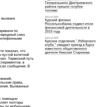
Генеральшино Дмитриевского
района пришло голубое
топливо
2410.10.2025
й вызвано
Курский филиал
Россельхозбанка подвел итоги
финансовой деятельности в
аривали по
2015 году
ународный союз
 телефонными
2410.10.2025
Курское отделение " Изборского
клуба " ожидает приезд в Курск
известного общественного
те показал, что
деятеля Николая Старикова
а пустой взлетной
озил. Тормозной путь
спериментов, в
исал сообщения. В
ований,
льские права,
дения. Вызванные
 с помощью
вляет полторы
оры по мобильному