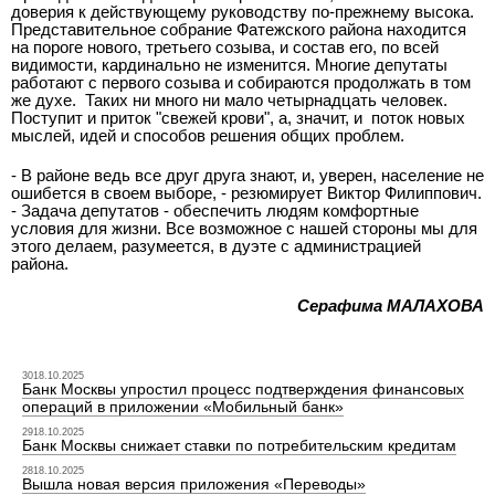
доверия к действующему руководству по-прежнему высока.
Представительное собрание Фатежского района находится
на пороге нового, третьего созыва, и состав его, по всей
видимости, кардинально не изменится. Многие депутаты
работают с первого созыва и собираются продолжать в том
же духе. Таких ни много ни мало четырнадцать человек.
Поступит и приток "свежей крови", а, значит, и поток новых
мыслей, идей и способов решения общих проблем.
- В районе ведь все друг друга знают, и, уверен, население не
ошибется в своем выборе, - резюмирует Виктор Филиппович.
- Задача депутатов - обеспечить людям комфортные
условия для жизни. Все возможное с нашей стороны мы для
этого делаем, разумеется, в дуэте с администрацией
района.
Серафима МАЛАХОВА
3018.10.2025
Банк Москвы упростил процесс подтверждения финансовых
операций в приложении «Мобильный банк»
2918.10.2025
Банк Москвы снижает ставки по потребительским кредитам
2818.10.2025
Вышла новая версия приложения «Переводы»