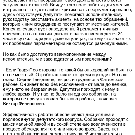
закулисных страстей. Ввиду этого поле работы для умелых
интриганов - тех, кто любит критиковать неаргументированно,
здесь отсутствует. Депутаты помогают исполнительному
руководству расставить акценты на основе тех обращений,
которые к ним каждодневно поступают от местных жителей.
Конечно, существует определенный регламент личных
приемов, но на практике диалог с населением ведется 24
часа в сутки. Подходят даже на улицах, потому что знают - к
их проблемам парламентарии не останутся равнодушными.
Но как было достигнуто взаимопонимание между
исполнительным и законодательным правлениями?
- Если "варяг" со стороны, то какой бы он хороший ни был, но
он не местный. Отработал какое-то время и уходит. Но наш
глава, Сергей Гнездилов, вырос и трудился в Фатежском
районе. Он знает всех без исключения - от мала до велика,
ему никто не безразличен. Депутаты приходят к нему в
любое время. И у нас не было ни одного собрания, на
котором не присутствовал бы глава района, - поясняет
Виктор Филиппович.
Эффективность работы обеспечивают дисциплина и
порядок внутри депутатского корпуса. Собрания проходят с
максимальной явкой и высокой степенью вовлеченности в
процесс обсуждения того или иного вопроса. Здесь нет
оголтелой оппозиции, демонстрирующей исключительно