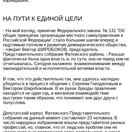
карандашей.
НА ПУТИ К ЕДИНОЙ ЦЕЛИ
- На мой взгляд, принятие Федерального закона № 131 "Об
общих принципах организации местного самоуправления в
Российской Федерации" стало большим шагом вперед и
ощутимым толчком к развитию демократического общества,
- говорит Виктор ШИРОБОКОВ, председатель
Представительного собрания Фатежского района. - Раньше
фактически была одна власть и, по сути, она ни перед кем не
отчитывалась. Сегодня налажено взаимопонимание между
законодательной и исполнительной ветвями власти.
В том, что это действительно так, мне удалось наглядно
убедиться в процессе общения с Сергеем Гнездиловым и
Виктором Широбоковым. В их руках бразды правления
находятся не один год, и механизм взаимодействия
выстроен таким образом, что понимают они друг друга с
полуслова.
Депутатский корпус Фатежского Представительного
собрания на данный момент составляют 23 человека. В
число народных избранников вошли представители разных
профессий, но, главное, что от людских проблем они не
ускользают и не превращают свою деятельность в котел