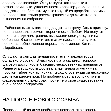
свое существование. Отсутствуют как таковые и
разногласия, выступления носят характер дополнений или
предложений. Все потому, что каждый из прорабатываемых
вопросов тщательно рассматривается до момента его
вынесения на собрание.
- Районная власть нам всегда идет навстречу. Вот, к примеру,
не планировался ремонт дороги в селе Любаж. Но депутаты
пришли в администрацию, высказали свои доводы и на
собрании. В конечном итоге в этом населенном пункте
появилась обновленная дорога, - вспоминает Виктор
Широбоков.
Слушают и слышат муниципалитеты и законотворцы
областного уровня. В частности, это касается вопроса
шаговой доступности базовых лекарственных препаратов.
Ранее эта трудность достигала критичной отметки - за
простой таблеткой аспирина приходилось ехать за несколько
десятков километров. Но проблема была воспринята и в
федеральных структурах, после чего свое существование
она и вовсе прекратила.
НА ПОРОГЕ НОВОГО СОЗЫВА
Проведенный на днях праймериз показал, что степень