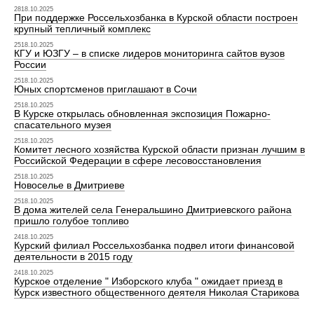
2818.10.2025
При поддержке Россельхозбанка в Курской области построен
крупный тепличный комплекс
2518.10.2025
КГУ и ЮЗГУ – в списке лидеров мониторинга сайтов вузов
России
2518.10.2025
Юных спортсменов приглашают в Сочи
2518.10.2025
В Курске открылась обновленная экспозиция Пожарно-
спасательного музея
2518.10.2025
Комитет лесного хозяйства Курской области признан лучшим в
Российской Федерации в сфере лесовосстановления
2518.10.2025
Новоселье в Дмитриеве
2518.10.2025
В дома жителей села Генеральшино Дмитриевского района
пришло голубое топливо
2418.10.2025
Курский филиал Россельхозбанка подвел итоги финансовой
деятельности в 2015 году
2418.10.2025
Курское отделение " Изборского клуба " ожидает приезд в
Курск известного общественного деятеля Николая Старикова