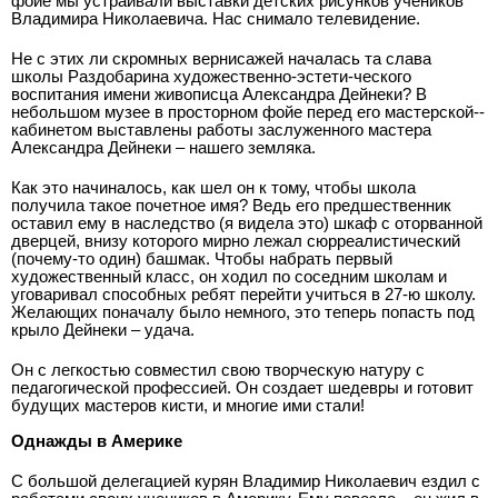
фойе мы устраивали выставки детских рисунков учеников
Владимира Николаевича. Нас снимало телевидение.
Не с этих ли скромных вернисажей началась та слава
школы Раздобарина художественно­-эстети-ческого
воспитания имени живописца Александра Дейнеки? В
небольшом музее в просторном фойе перед его мастерской-­
кабинетом выставлены работы заслуженного мастера
Александра Дейнеки – нашего земляка.
Как это начиналось, как шел он к тому, чтобы школа
получила такое почетное имя? Ведь его предшественник
оставил ему в наследство (я видела это) шкаф с оторванной
дверцей, внизу которого мирно лежал сюрреалистический
(почему­-то один) башмак. Чтобы набрать первый
художественный класс, он ходил по соседним школам и
уговаривал способных ребят перейти учиться в 27-ю школу.
Желающих поначалу было немного, это теперь попасть под
крыло Дейнеки – удача.
Он с легкостью совместил свою творческую натуру с
педагогической профессией. Он создает шедевры и готовит
будущих мастеров кисти, и многие ими стали!
Однажды в Америке
С большой делегацией курян Владимир Николаевич ездил с