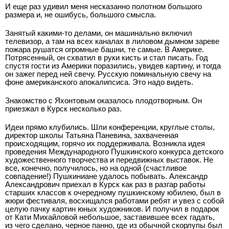
И еще раз удивил меня несказанно полотном большого
размера и, не ошибусь, большого смысла.
Занятый какими­-то делами, он машинально включил
телевизор, а там на всех каналах в лиловом дымном зареве
пожара рушатся огромные башни, те самые. В Америке.
Потрясенный, он схватил в руки кисть и стал писать. Год
спустя гости из Америки поразились, увидев картину, и тогда
он зажег перед ней свечу. Русскую поминальную свечу на
фоне американского апокалипсиса. Это надо видеть.
Знакомство с Яхонтовым оказалось плодотворным. Он
приезжал в Курск несколько раз.
Идеи прямо клубились. Шли конференции, круглые столы,
директор школы Татьяна Паневина, захваченная
происходящим, горячо их поддерживала. Возникла идея
проведения Международного Пушкинского конкурса детского
художественного творчества и передвижных выставок. Не
все, конечно, получилось, но на одной (счастливое
совпадение!) Пушкиниане удалось побывать. Александр
Александрович приехал в Курск как раз в разгар работы
старших классов к очередному пушкинскому юбилею, был в
жюри фестиваля, восхищался работами ребят и увез с собой
целую пачку картин юных художников. И получил в подарок
от Кати Михайловой небольшое, заставившее всех гадать,
из чего сделано, черное панно, где из обычной скорлупы был