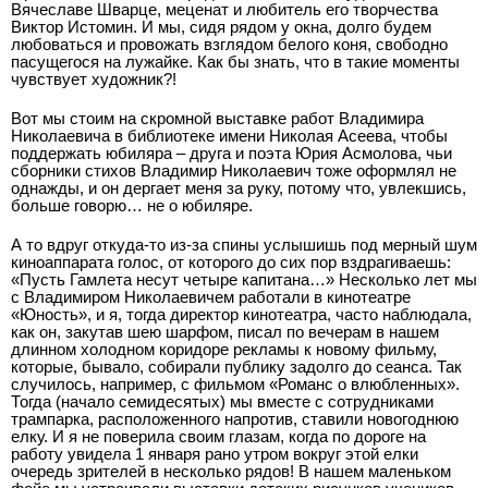
Вячеславе Шварце, меценат и любитель его творчества
Виктор Истомин. И мы, сидя рядом у окна, долго будем
любоваться и провожать взглядом белого коня, свободно
пасущегося на лужайке. Как бы знать, что в такие моменты
чувствует художник?!
Вот мы стоим на скромной выставке работ Владимира
Николаевича в библиотеке имени Николая Асеева, чтобы
поддержать юбиляра – друга и поэта Юрия Асмолова, чьи
сборники стихов Владимир Николаевич тоже оформлял не
однажды, и он дергает меня за руку, потому что, увлекшись,
больше говорю… не о юбиляре.
А то вдруг откуда-­то из­-за спины услышишь под мерный шум
киноаппарата голос, от которого до сих пор вздрагиваешь:
«Пусть Гамлета несут четыре капитана…» Несколько лет мы
с Владимиром Николаевичем работали в кинотеатре
«Юность», и я, тогда директор кинотеатра, часто наблюдала,
как он, закутав шею шарфом, писал по вечерам в нашем
длинном холодном коридоре рекламы к новому фильму,
которые, бывало, собирали публику задолго до сеанса. Так
случилось, например, с фильмом «Романс о влюбленных».
Тогда (начало семидесятых) мы вместе с сотрудниками
трампарка, расположенного напротив, ставили новогоднюю
елку. И я не поверила своим глазам, когда по дороге на
работу увидела 1 января рано утром вокруг этой елки
очередь зрителей в несколько рядов! В нашем маленьком