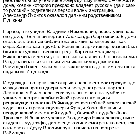
работами своих учеников в Америку. Ему повезло – он жил в
доме, хозяин которого прекрасно владеет русским (да и сам­-
то русский - родители из первой волны эмиграции).
Александр Яхонтов оказался дальним родственником
Пушкина.
Первое, что увидел Владимир Николаевич, переступив порог
его дома, - большой портрет Александра Сергеевича. В доме
оказалась богатая библиотека его книг на многих языках
мира. Завязалась дружба. Успешный архитектор, хозяин был
близок к художественной среде. Картины Владимира
Николаевича и детей успешно выставлялись. Он познакомил
Раздобарина с известным мексиканским художником
Раймондо Годео. Знакомство закончилось дорогим для гостя
подарком. И однажды…
И однажды, по привычке открыв дверь в его мастерскую, где
между окон против двери меня всегда встречал портрет
Левитана, я была поражена: чуть ниже него на тумбочке
увидела портрет необычайной красоты женщины –
репродукцию полотна Раймондо известнейшей мексиканской
художницы и революционерки Фриды Коло. Женщины
неординарной и сложной судьбы, близкой к судьбе Льва
Троцкого. И бывшие ученики Владимира Николаевича, ныне
студенты худграфа, долго еще ходили смотреть на него, как
в галерею. «Другу Владимиру» - написал на портрете
Раймондо.