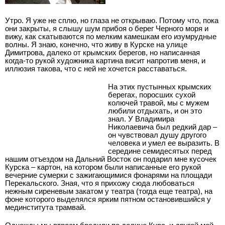
Утро. Я уже не сплю, но глаза не открываю. Потому что, пока
они закрыты, я слышу шум прибоя о берег Черного моря и
вижу, как скатываются по мелким камешкам его изумрудные
волны. Я знаю, конечно, что живу в Курске на улице
Димитрова, далеко от крымских берегов, но написанная
когда­-то рукой художника картина висит напротив меня, и
иллюзия такова, что с ней не хочется расставаться.
На этих пустынных крымских
берегах, поросших сухой
колючей травой, мы с мужем
любили отдыхать, и он это
знал. У Владимира
Николаевича был редкий дар –
он чувствовал душу другого
человека и умел ее выразить. В
середине семидесятых перед
нашим отъездом на Дальний Восток он подарил мне кусочек
Курска – картон, на котором были написанные его рукой
вечерние сумерки с зажигающимися фонарями на площади
Перекальского. Зная, что я прихожу сюда любоваться
нежным сиреневым закатом у театра (тогда еще театра), на
фоне которого выделялся ярким пятном остановившийся у
мединститута трамвай.