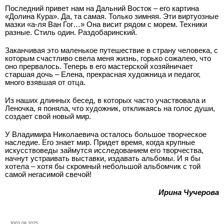
Последний привет нам на Дальний Восток – его картина
«Долина Кура». Да, та самая. Только зимняя. Эти виртуозные
мазки «а­-ля Ван Гог…» Она висит рядом с морем. Техники
разные. Стиль один. Раздобаринский.
Заканчивая это маленькое путешествие в страну человека, с
которым счастливо свела меня жизнь, горько сожалею, что
оно прервалось. Теперь в его мастерской хозяйничает
старшая дочь – Елена, прекрасная художница и педагог,
много взявшая от отца.
Из наших длинных бесед, в которых часто участвовала и
Леночка, я поняла, что художник, откликаясь на голос души,
создает свой новый мир.
У Владимира Николаевича осталось большое творческое
наследие. Его знает мир. Придет время, когда крупные
искусствоведы займутся исследованием его творчества,
начнут устраивать выставки, издавать альбомы. И я бы
хотела – хотя бы скромный небольшой альбомчик с той
самой негасимой свечой!
Ирина Чучерова
3003.08.2025