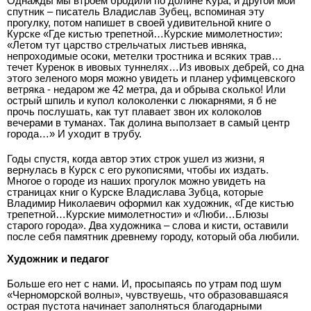
Однажды мы втроем бродили по долине Кура, и другой мой
спутник – писатель Владислав Зубец, вспоминая эту
прогулку, потом напишет в своей удивительной книге о
Курске «Где кистью трепетной…Курские мимолетности»:
«Летом тут царство стрельчатых листьев ивняка,
непроходимые осоки, метелки тростника и всяких трав…
течет Куренок в ивовых туннелях…Из ивовых дебрей, со дна
этого зеленого моря можно увидеть и планер уфимцевского
ветряка­ - недаром же 42 метра, да и обрыва сколько! Или
острый шпиль и купол колоколенки с люкарнями, я б не
прочь послушать, как тут плавает звон их колоколов
вечерами в туманах. Так долина выползает в самый центр
города…» И уходит в трубу.
Годы спустя, когда автор этих строк ушел из жизни, я
вернулась в Курск с его рукописями, чтобы их издать.
Многое о городе из наших прогулок можно увидеть на
страницах книг о Курске Владислава Зубца, которые
Владимир Николаевич оформил как художник, «Где кистью
трепетной…Курские мимолетности» и «Люби…Блюзы
старого города». Два художника – слова и кисти, оставили
после себя памятник древнему городу, который оба любили.
Художник и педагог
Больше его нет с нами. И, просыпаясь по утрам под шум
«Черноморской волны», чувствуешь, что образовавшаяся
острая пустота начинает заполняться благодарными