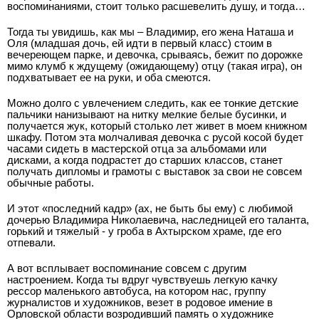
воспоминаниями, стоит только расшевелить душу, и тогда…
Тогда ты увидишь, как мы – Владимир, его жена Наташа и
Оля (младшая дочь, ей идти в первый класс) стоим в
вечереющем парке, и девочка, срываясь, бежит по дорожке
мимо клумб к ждущему (ожидающему) отцу (такая игра), он
подхватывает ее на руки, и оба смеются.
Можно долго с увлечением следить, как ее тонкие детские
пальчики нанизывают на нитку мелкие белые бусинки, и
получается жук, который столько лет живет в моем книжном
шкафу. Потом эта молчаливая девочка с русой косой будет
часами сидеть в мастерской отца за альбомами или
дисками, а когда подрастет до старших классов, станет
получать дипломы и грамоты с выставок за свои не совсем
обычные работы.
И этот «последний кадр» (ах, не быть бы ему) с любимой
дочерью Владимира Николаевича, наследницей его таланта,
горький и тяжелый - у гроба в Ахтырском храме, где его
отпевали.
А вот всплывает воспоминание совсем с другим
настроением. Когда ты вдруг чувствуешь легкую качку
рессор маленького автобуса, на котором нас, группу
журналистов и художников, везет в родовое имение в
Орловской области возродивший память о художнике