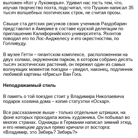
выложен «Кот у Лукоморья». Удивил нас гость тем, что,
изучая творчество поэта, подсчитал, что Пушкин написал 35
тысяч волшебных поэтических строк, не считая прозы.
Свыше ста детских рисунков своих учеников Раздобарин
представлял в Америке в составе курской делегации по
приглашению Калифорнийского университета. Яхонтов
поводил его по Лос-Анджелесу и его окрестностям, по
Голливуду.
В музее Гетти – гигантском комплексе, ­ расположенном на
двух холмах, окруженном парком, в котором собрано десять
тысяч экзотических растений, он пережил один из самых
волнующих моментов поездки – увидел, наконец, подлинник
любимой картины «Ирисы» Ван Гога.
Неподражаемый стиль
В память о той поездке стоит у Владимира Николаевича
подарок хозяина дома – копия статуэтки «Оскар».
Все рассказанное выше - только отдельные штришки, на
фоне которых проходила жизнь художника. Он побывал во
многих странах. Однажды в Германии написал зимний этюд,
и его немецкие друзья прямо кричали от восторга:
«Владимир, это Зибирь? Зибирь?»