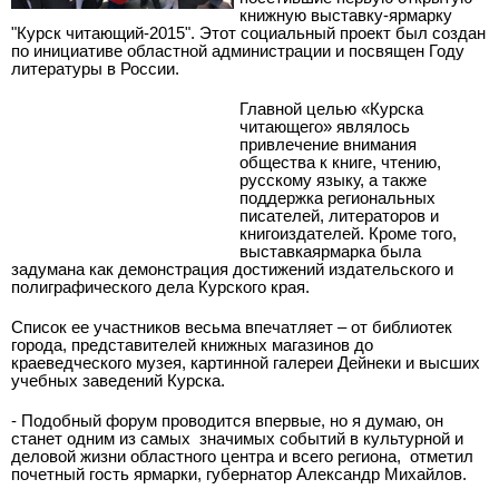
книжную выставку-ярмарку
"Курск читающий-2015". Этот социальный проект был создан
по инициативе областной администрации и посвящен Году
литературы в России.
Главной целью «Курска
читающего» являлось
привлечение внимания
общества к книге, чтению,
русскому языку, а также
поддержка региональных
писателей, литераторов и
книгоиздателей. Кроме того,
выставка­ярмарка была
задумана как демонстрация достижений издательского и
полиграфического дела Курского края.
Список ее участников весьма впечатляет – от библиотек
города, представителей книжных магазинов до
краеведческого музея, картинной галереи Дейнеки и высших
учебных заведений Курска.
­- Подобный форум проводится впервые, но я думаю, он
станет одним из самых
значимых событий в культурной и
деловой жизни областного центра и всего региона, ­ отметил
почетный гость ярмарки, губернатор Александр Михайлов.