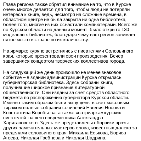
Глава региона также обратил внимание на то, что в Курске
очень многое делается для того, чтобы люди не потеряли
интереса к книге, ведь, несмотря на сложные времена, в
областном центре не была закрыта ни одна библиотека,
более того, многие из них оснастили компьютерами. Всего же
по Курской области на данный момент
было открыто 130
модельных библиотек, благодаря чему наш регион занимает
пятое место в стране по их количеству.
На ярмарке куряне встретились с писателями Соловьиного
края, которые презентовали свои произведения. Вечер
завершился концертом творческих коллективов города.
На следующий же день произошло не менее знаковое
событие – в здании администрации Курска открылась
губернаторская библиотека. Здесь собраны книги,
получившие широкое признание литературной
общественности. Они изданы за счет средств областного
бюджета по распоряжению губернатора Курской области.
Именно таким образом были выпущены в свет массовым
тиражом полные собрания сочинений Евгения Носова и
Константина Воробьева, а также «патриарха» курских
писателей ­ нашего современника Александра
Харитановского. Здесь же представлены сборники прозы
других замечательных мастеров слова, известных далеко за
пределами соловьиного края: Михаила Еськова, Бориса
Агеева, Николая Гребнева и Николая Шадрина.