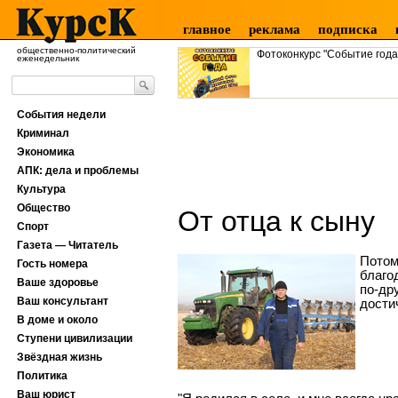
главное
реклама
подписка
общественно-политический
Фотоконкурс "Событие года
еженедельник
События недели
Криминал
Экономика
АПК: дела и проблемы
Культура
Общество
От отца к сыну
Спорт
Газета — Читатель
Потом
Гость номера
благо
Ваше здоровье
по-др
Ваш консультант
дости
В доме и около
Ступени цивилизации
Звёздная жизнь
Политика
Ваш юрист