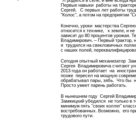
"Я родился в селе, и мне всегда нр
Первые навыки
работы на трактор
Сергей.
С первых лет работы труд
"Колос", а потом на предприятии "
Конечно, уроки
мастерства Сергею 
относится к технике,
к земле, и не
зависит до 80 процентов урожая. Т
Владимирович. – Первый трактор, н
я
трудился на свекловичных полях
с наших полей, переквалифицировал
Сегодня опытный механизатор
Зам
Сергея
Владимировича считают уни
2013 года он работает
на
иностран
позже
пересел на мощную совреме
обрабатывал пары, зябь.
Что бы
н
Просто умеет парень работать.
В нынешнем году
Сергей Владимир
Замжицкий убедился
не только в т
минимум пять "своих коллег" класс
востребованных. Возможно,
его пр
трудового пути.