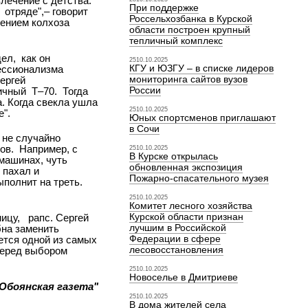
лечение с детства.
При поддержке
отряде",– говорит
Россельхозбанка в Курской
ением колхоза
области построен крупный
тепличный комплекс
ел,
как он
2510.10.2025
КГУ и ЮЗГУ – в списке лидеров
фессионализма
мониторинга сайтов вузов
ергей
России
ичный
Т–70.
Тогда
. Когда свекла ушла
2510.10.2025
е".
Юных спортсменов приглашают
в Сочи
ь не случайно
ов.
Например, с
2510.10.2025
В Курске открылась
машинах, чуть
обновленная экспозиция
 пахал и
Пожарно-спасательного музея
полнит на треть.
2510.10.2025
Комитет лесного хозяйства
Курской области признан
ицу,
рапс. Сергей
лучшим в Российской
бна заменить
Федерации в сфере
ается одной из самых
лесовосстановления
перед выбором
2510.10.2025
Новоселье в Дмитриеве
Обоянская газета"
2510.10.2025
В дома жителей села