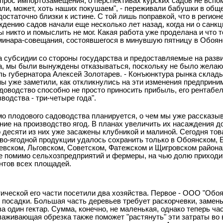
опрос импортозамещения, о перспективах курских садов не вспо
или, может, хоть наших покушаем", - переживали бабушки в общ
достаточно близки к истине. С той лишь поправкой, что в регион
ождению садов начали еще несколько лет назад, когда ни о санкц
ы никто и помыслить не мог. Какая работа уже проделана и что т
минара-совещания, состоявшегося в минувшую пятницу в Обоян
а субсидии со стороны государства и предоставляемые на разв
а, мы были вынуждены отказываться, поскольку не было желаю
ель губернатора Алексей Золотарев. - Конъюнктура рынка склад
мы уже заметили, как откликнулись на эти изменения предприни
доводство способно не просто приносить прибыль, его рентабе
водства - три-четыре года".
о плодового садоводства планируется, о чем мы уже рассказыв
ние на производство ягод. В планах увеличить их насаждения до
 десяти из них уже засажены клубникой и малиной. Сегодня то
во-ягодной продукции удалось сохранить только в Обоянском, 
евском, Льговском, Советском, Фатежском и Щигровском района
е помимо сельхозпредприятий и фермеры, на чью долю приходи
нтов всех площадей.
ической его части посетили два хозяйства. Первое - ООО "Обоян
 посадки. Большая часть деревьев требует раскорчевки, замен
за один гектар. Сумма, конечно, не маленькая, однако теперь ча
аживающая обрезка также поможет "растянуть" эти затраты во 