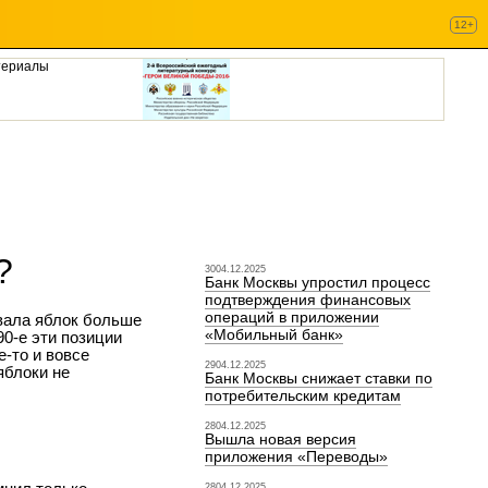
12+
териалы
?
3004.12.2025
Банк Москвы упростил процесс
подтверждения финансовых
операций в приложении
ивала яблок больше
«Мобильный банк»
90-е эти позиции
е-то и вовсе
2904.12.2025
яблоки не
Банк Москвы снижает ставки по
потребительским кредитам
2804.12.2025
Вышла новая версия
приложения «Переводы»
2804.12.2025