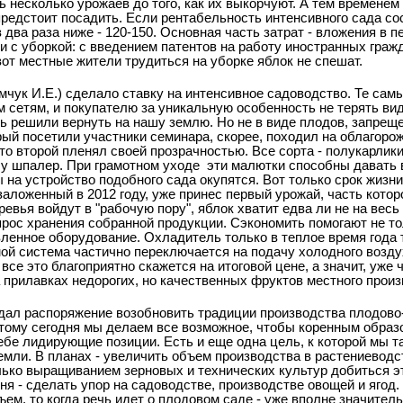
 несколько урожаев до того, как их выкорчуют. А тем временем
предстоит посадить. Если рентабельность интенсивного сада со
в два раза ниже - 120-150. Основная часть затрат - вложения в п
и с уборкой: с введением патентов на работу иностранных граж
вот местные жители трудиться на уборке яблок не спешат.
мчук И.Е.) сделало ставку на интенсивное садоводство. Те сам
 сетям, и покупателю за уникальную особенность не терять ви
сь решили вернуть на нашу землю. Но не в виде плодов, запреще
ый посетили участники семинара, скорее, походил на облагорож
то второй пленял своей прозрачностью. Все сорта - полукарлики
у шпалер. При грамотном уходе
эти малютки способны давать 
ы на устройство подобного сада окупятся. Вот только срок жизн
 заложенный в 2012 году, уже принес первый урожай, часть котор
ревья войдут в "рабочую пору", яблок хватит едва ли не на весь 
прос хранения собранной продукции. Сэкономить помогают не т
вленное оборудование. Охладитель только в теплое время года 
мой система частично переключается на подачу холодного возду
все это благоприятно скажется на итоговой цене, а значит, уже 
 прилавках недорогих, но качественных фруктов местного произ
дал распоряжение возобновить традиции производства плодово
оэтому сегодня мы делаем все возможное, чтобы коренным образ
бе лидирующие позиции. Есть и еще одна цель, к которой мы т
мли. В планах - увеличить объем производства в растениеводс
лько выращиванием зерновых и технических культур добиться э
я - сделать упор на садоводстве, производстве овощей и ягод.
ъем, то когда речь идет о плодовом саде - уже вполне значител