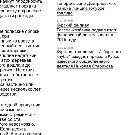
 начнут плодоносить
Генеральшино Дмитриевского
ставляет порядка
района пришло голубое
еревозку и хранение
топливо
дан эти расходы
2404.12.2025
Курский филиал
Россельхозбанка подвел итоги
ые польские яблоки,
финансовой деятельности в
д при
2015 году
нных ко ввозу, а
енный лес - густые
2404.12.2025
 или карлики,
Курское отделение " Изборского
вполне недетский
клуба " ожидает приезд в Курск
и этих деревьев
известного общественного
ого дошла и до
деятеля Николая Старикова
регион. Не стоит
олько собственные
тратит
ха частично или
через несколько лет
водства.
-ягодной продукции,
ом изменить
акже стремимся -
тве со ста
того невозможно.
 Если десять
ьный. А в отношении