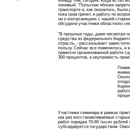
Между тем, сегодня, когда встал в
ленивый. "Польские яблоки запрет
транспорте и, как оказалось, были 
пока гром грянет, и работу по возр
ни о контрсанкциях с нашей сторон
обсудили участники областного се
"В прошлые годы, даже несмотря н
средства из федерального бюджет
отрасль, - рассказывает заместит
пользу. Сейчас все поменялось, и 
грамотно организованной работе са
300 процентов, а окупаемость произ
Помим
внима
Около
плодо
Корен
работ
проце
Участники семинара в рамках практ
как раз восстанавливаемые старые
работ порядка 70-80 тысяч рублей 
субсидируется государством. Омол