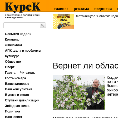
главное
реклама
подписка
общественно-политический
Фотоконкурс "Событие года
еженедельник
События недели
Криминал
Экономика
АПК: дела и проблемы
Культура
Общество
Вернет ли облас
Спорт
Газета — Читатель
Когда
Гость номера
не то
Ваше здоровье
были 
Ваш консультант
выкор
интер
В доме и около
Ступени цивилизации
Звёздная жизнь
Политика
Ваш юрист