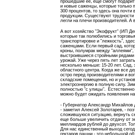
прошедшие ее, еще смогут подарить
и новые саженцы, которые только 
300 процентов, то здесь она почти 
продукции. Существуют трудности 
легли на плечи производителей. А 
А вот хозяйство "Экофрукт" (ИП Де
которые так полюбились и торговым
транспортировке и "лежкость", зде
саженцами. Если первый сад, котор
кроны, полумрак между "аллеями", 
выстроившиеся стройными рядами 
урожай. Уже через пять лет затрат
несколько меньше: 15-20 лет. Сад,
областного центра. Когда же все де
остро перед производителями и во
складские помещения, но и устано
электроэнергию в полную силу. Зи
полностью "с улицы".
Естественно 
можно будет ожидать появления на
- Губернатор Александр Михайлов 
- заметил Алексей Золотарев, - п
сложившуюся ситуацию, вернуть се
еще больше увеличить отдачу от зе
миллиардов рублей до двухсот. То
Для нас единственный выход сегодн
гектаров пашни - это небольшой об