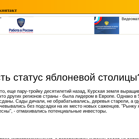
контакт
"
Видеома
ть статус яблоневой столицы
-то, еще пару-тройку десятилетий назад, Курская земля выращ
 что других регионов страны - была лидером в Европе. Однако в 
сданы. Сады дичали, не обрабатывались, деревья старели, а гд
чевывались без подсадки на их место новых саженцев. "Рынку 
есны", - отмахивались потенциальные инвесторы.