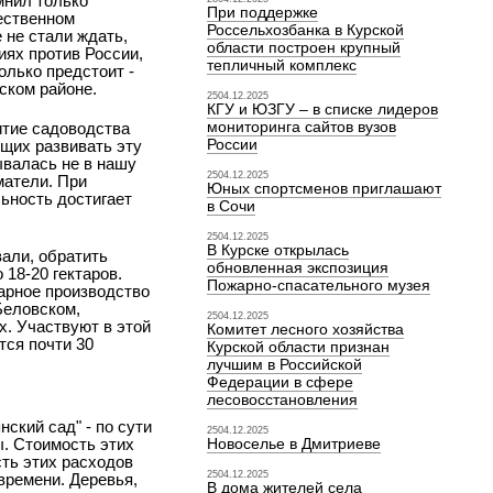
мнил только
При поддержке
ественном
Россельхозбанка в Курской
е не стали ждать,
области построен крупный
иях против России,
тепличный комплекс
олько предстоит -
ском районе.
2504.12.2025
КГУ и ЮЗГУ – в списке лидеров
мониторинга сайтов вузов
итие садоводства
России
щих развивать эту
ывалась не в нашу
2504.12.2025
матели. При
Юных спортсменов приглашают
льность достигает
в Сочи
2504.12.2025
В Курске открылась
али, обратить
обновленная экспозиция
 18-20 гектаров.
Пожарно-спасательного музея
варное производство
Беловском,
2504.12.2025
х. Участвуют в этой
Комитет лесного хозяйства
тся почти 30
Курской области признан
лучшим в Российской
Федерации в сфере
лесовосстановления
ский сад" - по сути
2504.12.2025
ы. Стоимость этих
Новоселье в Дмитриеве
сть этих расходов
2504.12.2025
времени. Деревья,
В дома жителей села